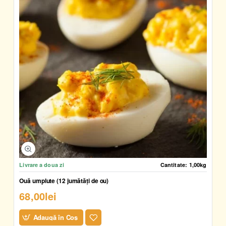
Livrare a doua zi
Cantitate:
1,00kg
Ouă umplute (12 jumătăți de ou)
68,00lei
Adaugă în Coş