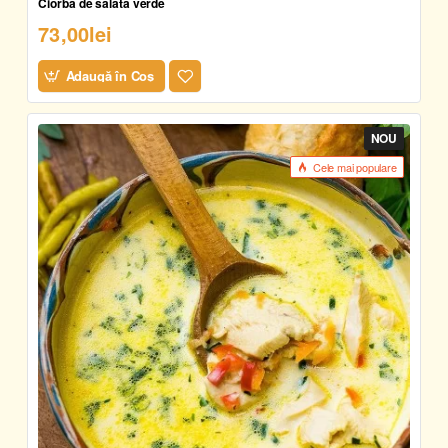
Ciorbă de salată verde
73,00lei
Adaugă în Coş
NOU
Cele mai populare