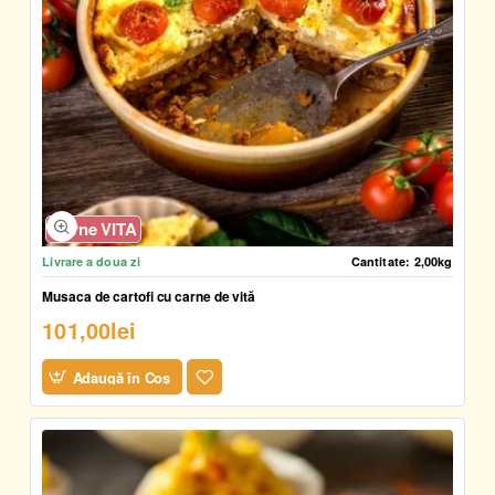
Carne VITA
Livrare a doua zi
Cantitate:
2,00kg
Musaca de cartofi cu carne de vită
101,00lei
Adaugă în Coş