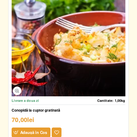
Livrare a doua zi
Cantitate:
1,00kg
Conopidă la cuptor gratinată
70,00lei
Adaugă în Coş