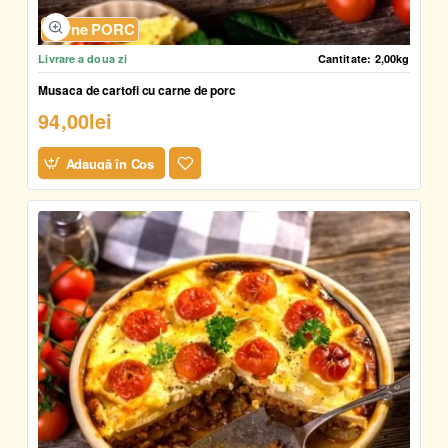
Carne PORC
Livrare a doua zi
Cantitate:
2,00kg
Musaca de cartofi cu carne de porc
94,00lei
Adaugă în Coş