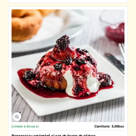
Livrare a doua zi
Cantitate:
5,00buc
Papanași cu smântână și sos de fructe de pădure