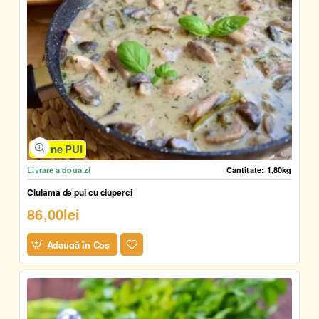
Carne PUI
Livrare a doua zi
Cantitate:
1,80kg
Ciulama de pui cu ciuperci
86,00lei
Adaugă în Coş