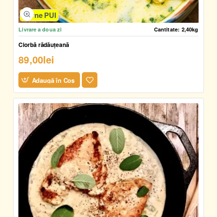
Carne PUI
Livrare a doua zi
Cantitate:
2,40kg
Ciorbă rădăuțeană
89,00lei
Adaugă în Coş