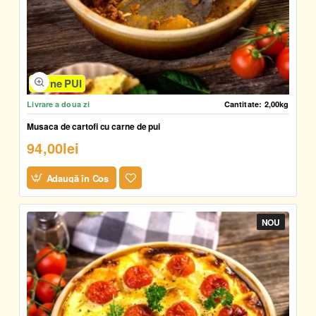
Carne PUI
Livrare a doua zi
Cantitate:
2,00kg
Musaca de cartofi cu carne de pui
94,00lei
Adaugă în Coş
NOU