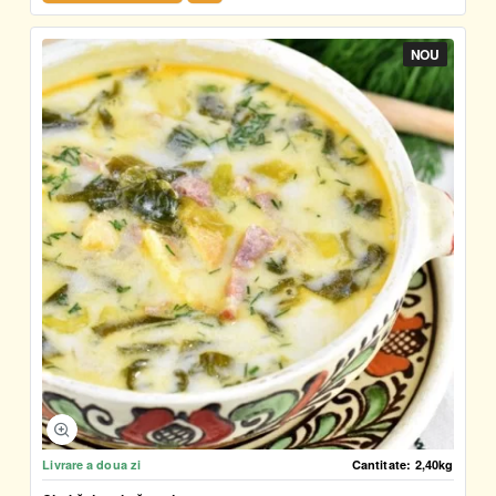
NOU
Livrare a doua zi
Cantitate:
2,40kg