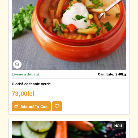
Livrare a doua zi
Cantitate:
2,40kg
Ciorbă de fasole verde
73,00lei
Adaugă în Coş
NOU