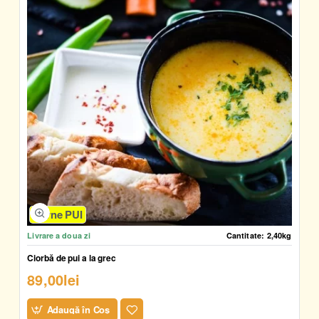
Carne PUI
Livrare a doua zi
Cantitate:
2,40kg
Ciorbă de pui a la grec
89,00lei
Adaugă în Coş