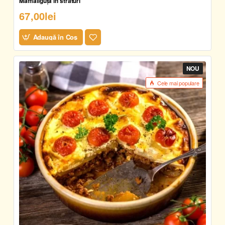
Mămăliguță în straturi
67,00lei
Adaugă în Coş
NOU
Cele mai populare