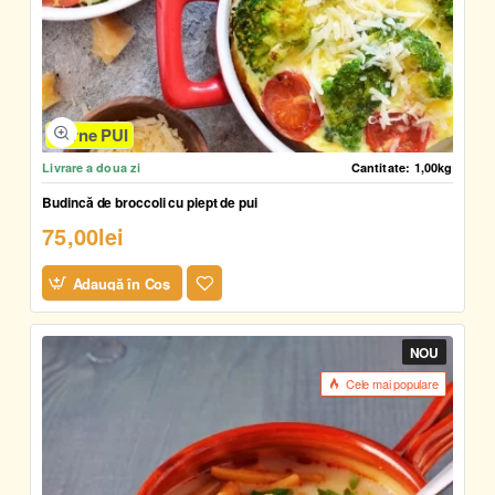
Carne PUI
Livrare a doua zi
Cantitate:
1,00kg
Budincă de broccoli cu piept de pui
75,00lei
Adaugă în Coş
NOU
Cele mai populare