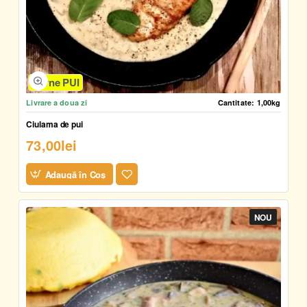
Carne PUI
Livrare a doua zi
Cantitate:
1,00kg
Ciulama de pui
73,00lei
Adaugă în Coş
NOU