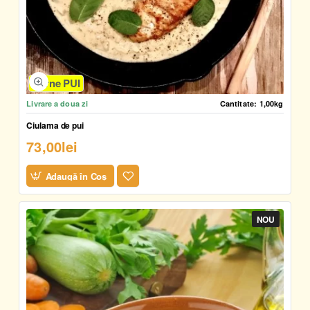
Carne PUI
Livrare a doua zi
Cantitate:
1,00kg
Ciulama de pui
73,00lei
Adaugă în Coş
NOU