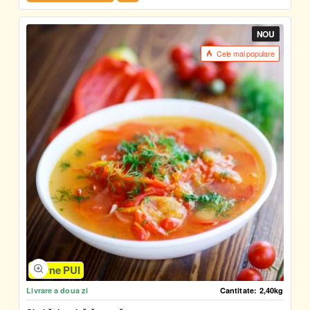
NOU
Cele mai populare
Carne PUI
Livrare a doua zi
Cantitate:
2,40kg