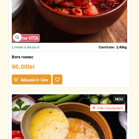
Carne VITA
Livrare a doua zi
Cantitate:
2,40kg
Bors rusesc
96,00lei
Adaugă în Coş
NOU
Cele mai populare