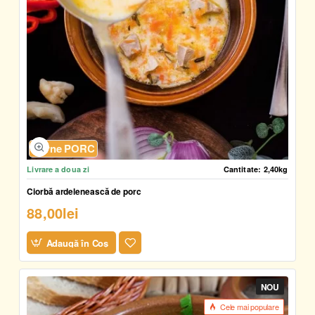
Carne PORC
Livrare a doua zi
Cantitate:
2,40kg
Ciorbă ardelenească de porc
88,00lei
Adaugă în Coş
NOU
Cele mai populare