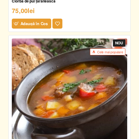
Ciorbă de pui țărănească
75,00lei
Adaugă în Coş
NOU
Cele mai populare