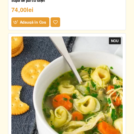
Supă de pui cu tăiței
74,00lei
Adaugă în Coş
NOU