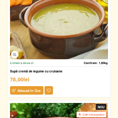
Livrare a doua zi
Cantitate:
1,80kg
Supă cremă de legume cu crutoane
78,00lei
Adaugă în Coş
NOU
Cele mai populare