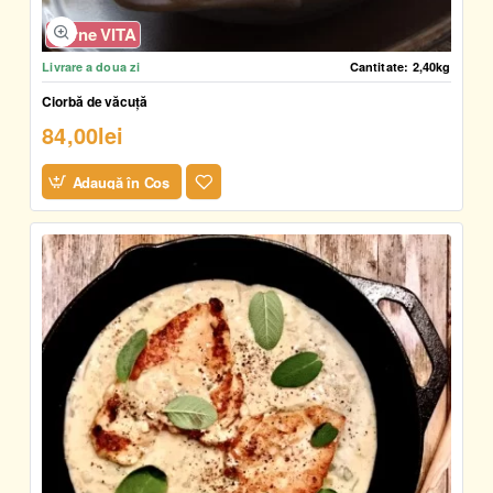
Carne VITA
Livrare a doua zi
Cantitate:
2,40kg
Ciorbă de văcuță
84,00lei
Adaugă în Coş