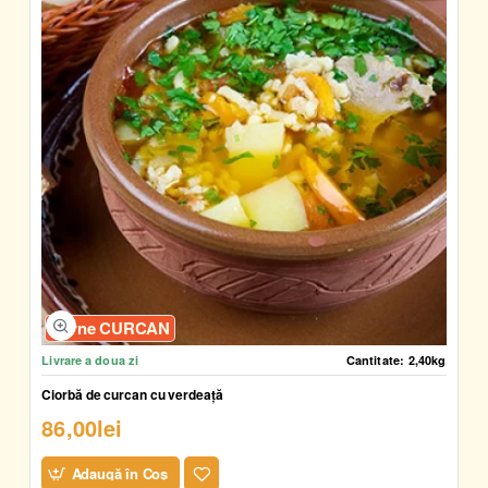
Carne CURCAN
Livrare a doua zi
Cantitate:
2,40kg
Ciorbă de curcan cu verdeață
86,00lei
Adaugă în Coş