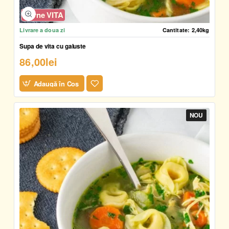
Carne VITA
Livrare a doua zi
Cantitate:
2,40kg
Supa de vita cu galuste
86,00lei
Adaugă în Coş
NOU