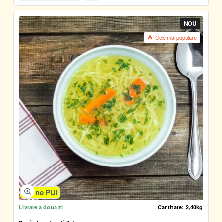
NOU
Cele mai populare
Carne PUI
Livrare a doua zi
Cantitate:
2,40kg