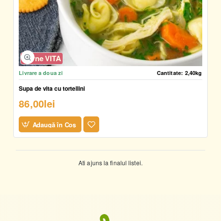
Carne VITA
Livrare a doua zi
Cantitate:
2,40kg
Supa de vita cu tortellini
86,00lei
Adaugă în Coş
Ati ajuns la finalul listei.