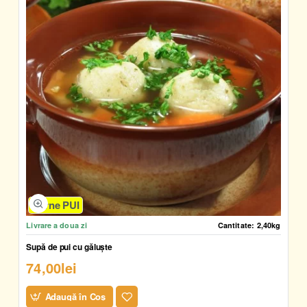
Carne PUI
Livrare a doua zi
Cantitate:
2,40kg
Supă de pui cu găluște
74,00lei
Adaugă în Coş