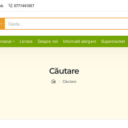
ok
0771441057
amanal
Livrare
Despre noi
Informatii alergeni
Supermarket
Căutare
home
Căutare