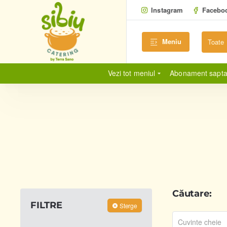
Instagram
Facebo
Meniu
Toate
Cauta...
Vezi tot meniul
Abonament sapt
Căutare:
FILTRE
Sterge