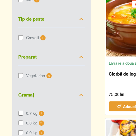
Tip de peste
Creveti
1
Preparat
Livrare a doua 
Ciorbă de le
Vegetarian
6
75,00lei
Gramaj
Adaugă
0.7 kg
1
0.8 kg
2
0.9 kg
1