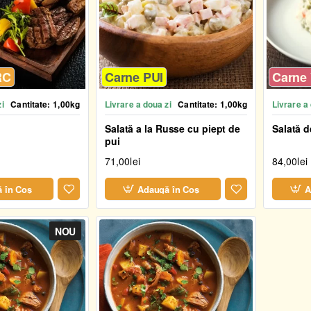
RC
Carne PUI
Carne 
zi
Cantitate:
1,00kg
Livrare a doua zi
Cantitate:
1,00kg
Livrare a
Salată a la Russe cu piept de
Salată 
pui
71,00lei
84,00lei
 în Coş
Adaugă în Coş
A
NOU