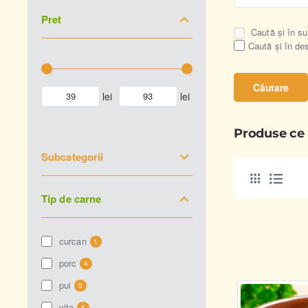
Pret
Caută și în su
Caută și în de
Căutare
lei
lei
Produse ce î
Subcategorii
Tip de carne
curcan
1
porc
4
pui
5
vita
5