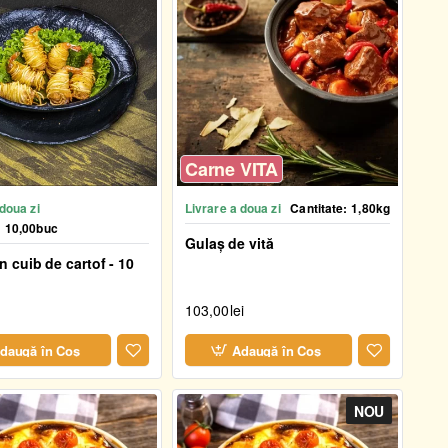
Carne VITA
 doua zi
Livrare a doua zi
Cantitate:
1,80kg
:
10,00buc
Gulaș de vită
in cuib de cartof - 10
103,00lei
daugă în Coş
Adaugă în Coş
NOU