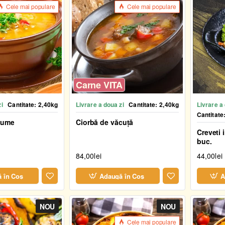
Cele mai populare
Cele mai populare
Carne VITA
zi
Cantitate:
2,40kg
Livrare a doua zi
Cantitate:
2,40kg
Livrare a
Cantitate
gume
Ciorbă de văcuță
Creveti 
buc.
84,00lei
44,00lei
 în Coş
Adaugă în Coş
A
NOU
NOU
Cele mai populare