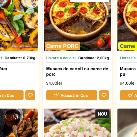
Carne PORC
Carne
zi
Cantitate:
0,70kg
Livrare a doua zi
Cantitate:
2,00kg
Livrare a
ătar
Musaca de cartofi cu carne de
Musaca d
porc
pui
94,00lei
94,00lei
 în Coş
Adaugă în Coş
A
NOU