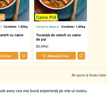
RC
Carne PUI
zi
Cantitate:
1,80kg
Livrare a doua zi
Cantitate:
1,80kg
artofi cu carne
Tocaniță de cartofi cu carne
de pui
82,00lei
 în Coş
Adaugă în Coş
Ati ajuns la finalul listei
veți avea cea mai bună experiență pe site-ul nostru.