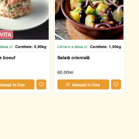
VITA
 doua zi
Cantitate:
0,90kg
Livrare a doua zi
Cantitate:
1,00kg
de boeuf
Salată orientală
60,00lei
daugă în Coş
Adaugă în Coş