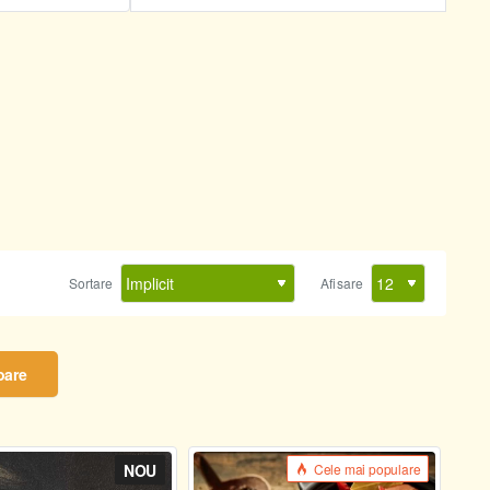
Sortare
Afisare
oare
NOU
Cele mai populare