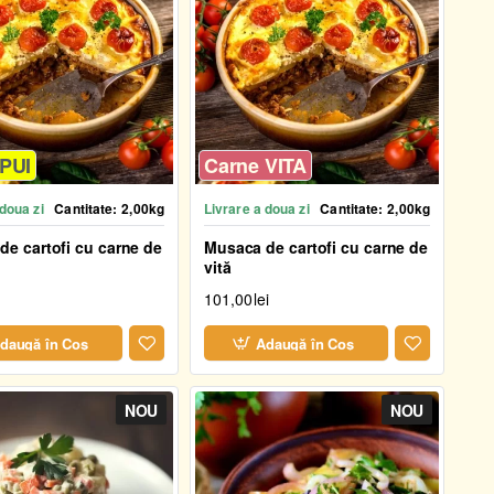
 PUI
Carne VITA
 doua zi
Cantitate:
2,00kg
Livrare a doua zi
Cantitate:
2,00kg
e cartofi cu carne de
Musaca de cartofi cu carne de
vită
101,00lei
daugă în Coş
Adaugă în Coş
NOU
NOU