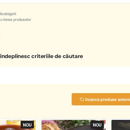
bcategorii
scrierea produselor
ndeplinesc criteriile de căutare
Incarca produse anteri
NOU
NOU