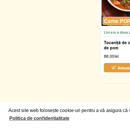
Carne PUI
Carne PO
Livrare a doua 
Tocaniță de c
de porc
88,00lei
Adaugă
Acest site web folosește cookie-uri pentru a vă asigura că 
Politica de confidențialitate