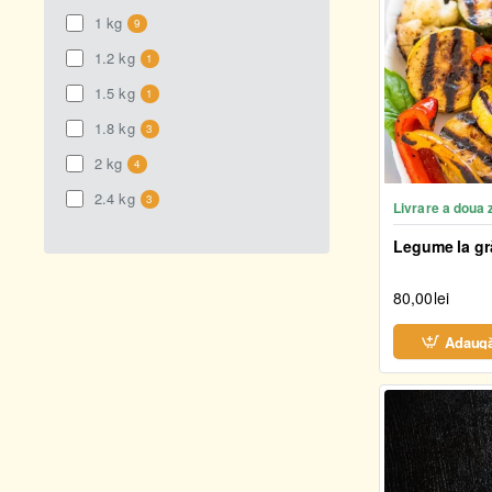
1 kg
9
1.2 kg
1
1.5 kg
1
1.8 kg
3
2 kg
4
2.4 kg
3
Livrare a doua 
Legume la gr
80,00lei
Adaugă