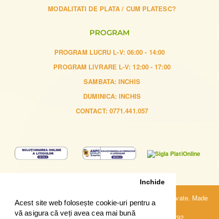
MODALITATI DE PLATA / CUM PLATESC?
PROGRAM
PROGRAM LUCRU L-V: 06:00 - 14:00
PROGRAM LIVRARE L-V: 12:00 - 17:00
SAMBATA: INCHIS
DUMINICA: INCHIS
CONTACT: 0771.441.057
Inchide
Copyright © 2023, sibiu-catering.ro. Toate drepturile rezervate. Made
Acest site web folosește cookie-uri pentru a
with ❤ by
Pronet Design
vă asigura că veți avea cea mai bună
TERRA SANO SRL | J32/707/2014 | CUI: RO33494792