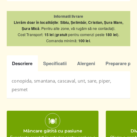
Informatii livrare
Livrăm doar în localitățile
:
Sibiu, Șelimbăr, Cristian, Șura Mare,
Șura Mică
. Pentru alte zone, vă rugăm să ne contactați.
Cost Transport:
15 lei
(
gratuit
pentru comenzi peste
180 lei
).
Comanda minimă:
100 lei
.
Descriere
Specificatii
Alergeni
Preparare pro
conopida, smantana, cascaval, unt, sare, piper,
pesmet
Mâncare gătită cu pasiune
Div