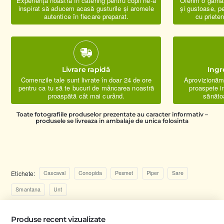
Experiența noastră în catering pentru copii ne-a
Oferim o gamă 
inspirat să aducem acasă gusturile și aromele
și gustoase, pe
autentice în fiecare preparat.
cu prieten
Livrare rapidă
Ingr
Comenzile tale sunt livrate în doar 24 de ore
Aprovizionăm 
pentru ca tu să te bucuri de mâncarea noastră
proaspete i
proaspătă cât mai curând.
sănăto
Toate fotografiile produselor prezentate au caracter informativ –
produsele se livreaza in ambalaje de unica folosinta
Etichete:
Cascaval
Conopida
Pesmet
Piper
Sare
Smantana
Unt
Produse recent vizualizate