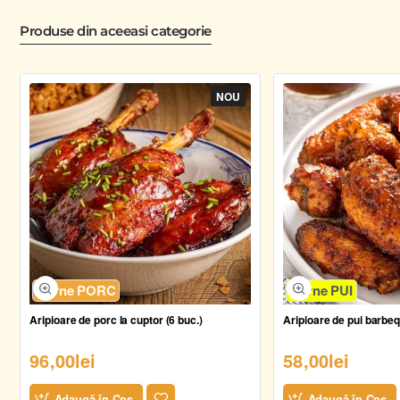
Produse din aceeasi categorie
NOU
Carne PORC
Carne PUI
Aripioare de porc la cuptor (6 buc.)
Aripioare de pui barbe
96,00lei
58,00lei
Adaugă în Coş
Adaugă în Coş