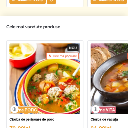
Cele mai vandute produse
NOU
Cele mai populare
Carne PORC
Carne VITA
Ciorbă de perișoare de porc
Ciorbă de văcuță
79,00lei
84,00lei