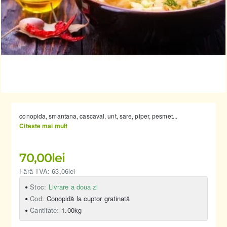
conopida, smantana, cascaval, unt, sare, piper, pesmet...
Citeste mai mult
70,00lei
Fără TVA: 63,06lei
Stoc:
Livrare a doua zi
Cod:
Conopidă la cuptor gratinată
Cantitate:
1.00kg