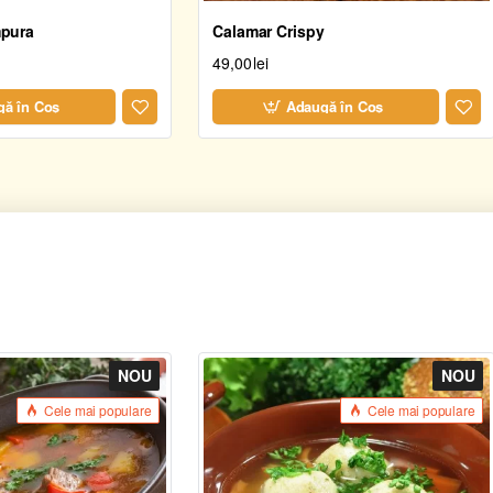
mpura
Calamar Crispy
49,00lei
ă în Coş
Adaugă în Coş
NOU
NOU
Cele mai populare
Cele mai populare