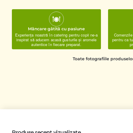
Mâncare gătită cu pasiune
Experiența noastră în catering pentru copii ne-a
Comenzile t
inspirat să aducem acasă gusturile și aromele
pentru ca t
autentice în fiecare preparat.
p
Toate fotografiile produselo
Produse recent vizualizate