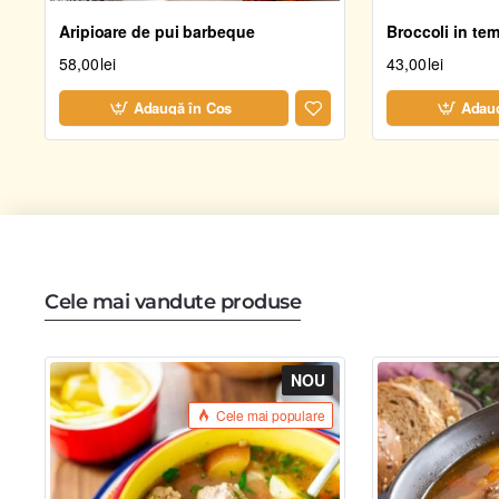
Aripioare de pui barbeque
Broccoli in te
58,00lei
43,00lei
Adaugă în Coş
Adaug
Cele mai vandute produse
NOU
Cele mai populare