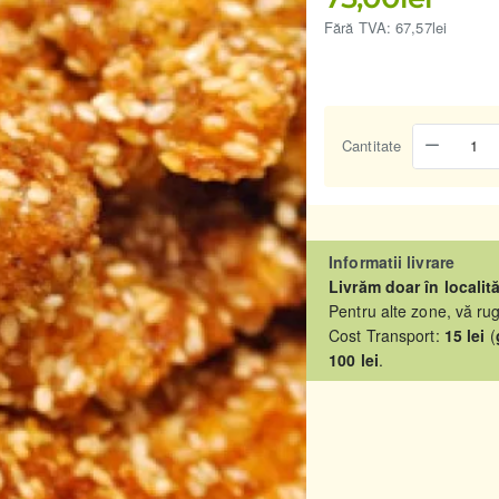
Fără TVA: 67,57lei
Cantitate
Informatii livrare
Livrăm doar în localită
Pentru alte zone, vă ru
Cost Transport:
15 lei
(
100 lei
.