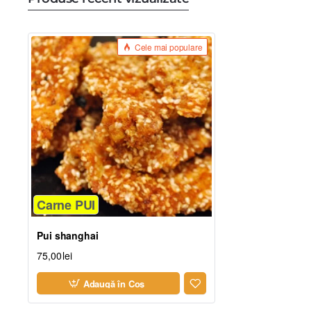
Cele mai populare
Carne PUI
Pui shanghai
75,00lei
Adaugă în Coş