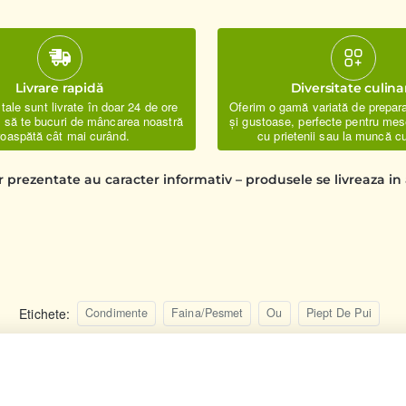
Livrare rapidă
Diversitate culina
ale sunt livrate în doar 24 de ore
Oferim o gamă variată de prepar
u să te bucuri de mâncarea noastră
și gustoase, perfecte pentru mese
roaspătă cât mai curând.
cu prietenii sau la muncă cu
r prezentate au caracter informativ – produsele se livreaza i
Etichete:
Condimente
Faina/Pesmet
Ou
Piept De Pui