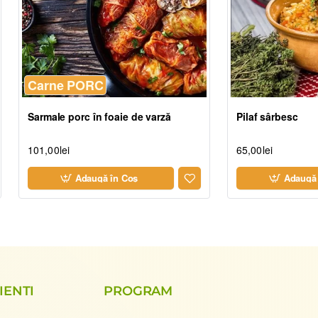
Carne PORC
Sarmale porc în foaie de varză
Pilaf sârbesc
101,00lei
65,00lei
Adaugă în Coş
Adaugă 
IENTI
PROGRAM