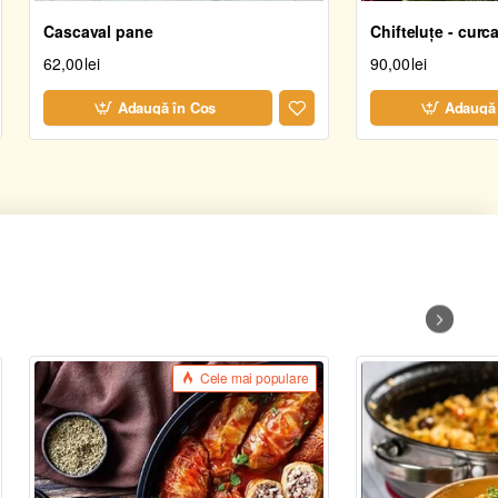
Cascaval pane
Chifteluțe - curc
62,00lei
90,00lei
Adaugă în Coş
Adaugă 
Cele mai populare