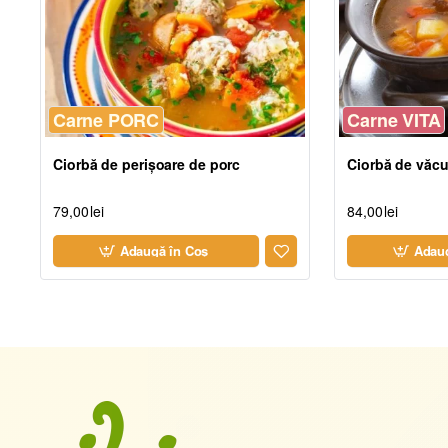
Carne PORC
Carne VITA
Ciorbă de perișoare de porc
Ciorbă de văcu
79,00lei
84,00lei
Adaugă în Coş
Adaug