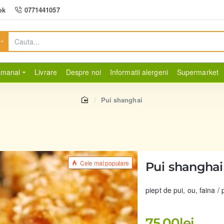
ok
0771441057
amanal
Livrare
Despre noi
Informatii alergeni
Supermarket
home
Pui shanghai
Cele mai populare
Pui shanghai
piept de pui, ou, faina 
75,00lei