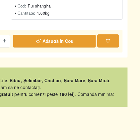
Cod:
Pui shanghai
Cantitate:
1.00kg
Adaugă în Coş
țile
:
Sibiu, Șelimbăr, Cristian, Șura Mare, Șura Mică
.
găm să ne contactați.
gratuit
pentru comenzi peste
180 lei
). Comanda minimă: