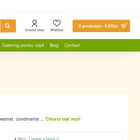
0 produs(e) - 0,00lei
Contul meu
Wishlist
Catering pentru copii
Blog
Contact
/ pesmet, condimente....
Citeste mai mult
Stoc:
Livrare a doua zi