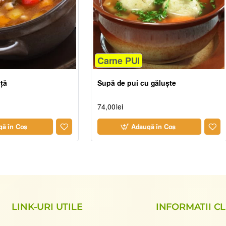
Carne PUI
ță
Supă de pui cu găluște
74,00lei
ă în Coş
Adaugă în Coş
LINK-URI UTILE
INFORMATII CL