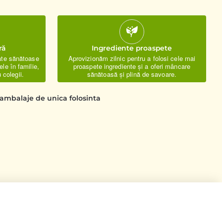
ră
Ingrediente proaspete
ate sănătoase
Aprovizionăm zilnic pentru a folosi cele mai
le în familie,
proaspete ingrediente și a oferi mâncare
 colegii.
sănătoasă și plină de savoare.
n ambalaje de unica folosinta