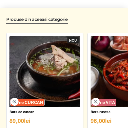
Produse din aceeasi categorie
NOU
Carne CURCAN
Carne VITA
Bors de curcan
Bors rusesc
89,00lei
96,00lei