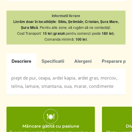
Informatii livrare
Livrăm doar în localitățile
:
Sibiu, Șelimbăr, Cristian, Șura Mare,
Șura Mică
. Pentru alte zone, vă rugăm să ne contactați.
Cost Transport:
15 lei
(
gratuit
pentru comenzi peste
180 lei
).
Comanda minimă:
100 lei
.
Descriere
Specificatii
Alergeni
Preparare pro
piept de pui, ceapa, ardei kapia, ardei gras, morcov,
telina, lamaie, smantana, oua, marar, condimente
Mâncare gătită cu pasiune
Div