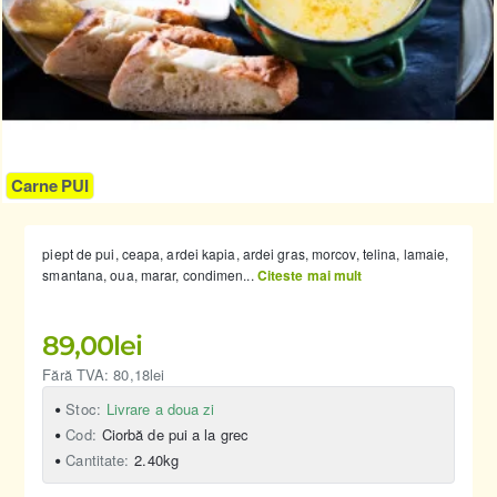
Carne PUI
piept de pui, ceapa, ardei kapia, ardei gras, morcov, telina, lamaie,
smantana, oua, marar, condimen...
Citeste mai mult
89,00lei
Fără TVA: 80,18lei
Stoc:
Livrare a doua zi
Cod:
Ciorbă de pui a la grec
Cantitate:
2.40kg