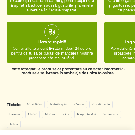
Experiența noastră în catering pentru copii ne-a
Oferim o gamă 
inspirat să aducem acasă gusturile și aromele
și gustoase, pe
autentice în fiecare preparat.
cu prieten
Livrare rapidă
Ingr
Comenzile tale sunt livrate în doar 24 de ore
Aprovizionăm 
pentru ca tu să te bucuri de mâncarea noastră
proaspete i
proaspătă cât mai curând.
sănăto
Toate fotografiile produselor prezentate au caracter informativ –
produsele se livreaza in ambalaje de unica folosinta
Etichete:
Ardei Gras
Ardei Kapia
Ceapa
Condimente
Lamaie
Marar
Morcov
Oua
Piept De Pui
Smantana
Telina