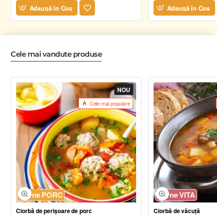
Adaugă în Coş
Adaugă în Coş
Cele mai vandute produse
NOU
Cele mai populare
Carne PORC
Carne VITA
Ciorbă de perișoare de porc
Ciorbă de văcuță