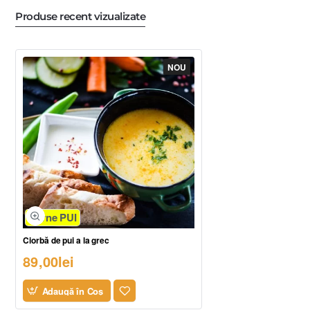
Produse recent vizualizate
NOU
Carne PUI
Ciorbă de pui a la grec
89,00lei
Adaugă în Coş